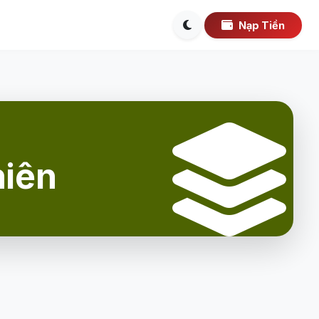
Nạp Tiền
hiên