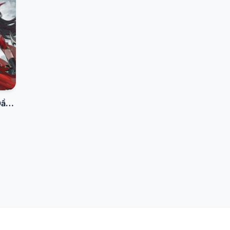
Đại Ma Vương Bắt Đầu Từ Luyện Chế Cương Thi