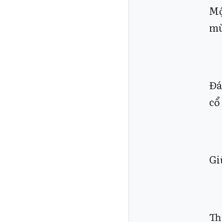
Mộ
mù
Đá
cổ
Gi
Th