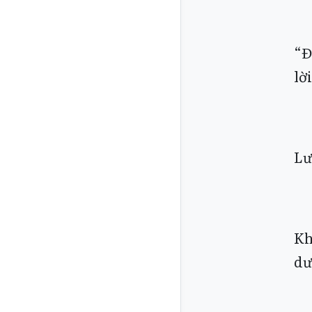
“Đ
lờ
Lư
Kh
dư