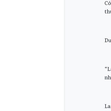
Có
th
Dư
“L
nh
La