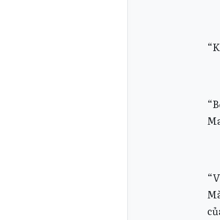
“K
“B
Ma
“V
Mà
củ