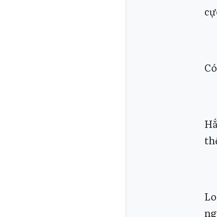
cự
Có
Hắ
th
Lo
ng