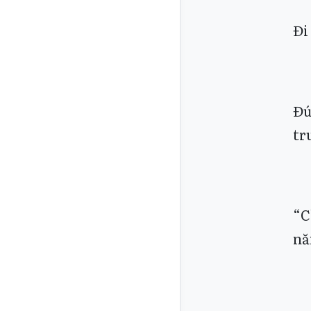
Đi
Đú
tr
“C
nă