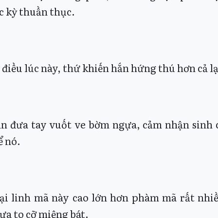
c kỳ thuần thục.
 điều lúc này, thứ khiến hắn hứng thú hơn cả lạ
n đưa tay vuốt ve bờm ngựa, cảm nhận sinh c
ể nó.
ại linh mã này cao lớn hơn phàm mã rất nhi
ựa to cỡ miệng bát.