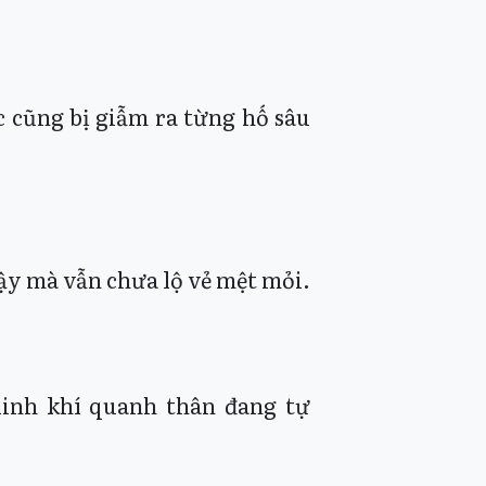
c cũng bị giẫm ra từng hố sâu
ậy mà vẫn chưa lộ vẻ mệt mỏi.
linh khí quanh thân đang tự