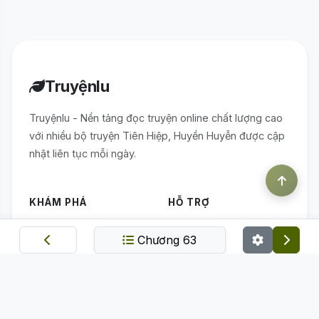
Truyệnlu
Truyệnlu - Nền tảng đọc truyện online chất lượng cao
với nhiều bộ truyện Tiên Hiệp, Huyền Huyễn được cập
nhật liên tục mỗi ngày.
KHÁM PHÁ
HỖ TRỢ
Trang chủ
Điều khoản sử dụng
Chương 63
Thể loại
Chính sách bảo mật
Bảng xếp hạng
Quy định nạp linh thạch
Truyện mới
ỨNG DỤNG