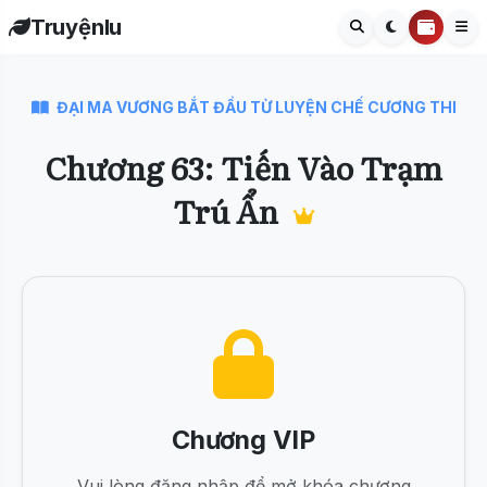
Truyệnlu
ĐẠI MA VƯƠNG BẮT ĐẦU TỪ LUYỆN CHẾ CƯƠNG THI
Chương 63: Tiến Vào Trạm
Trú Ẩn
Chương VIP
Vui lòng đăng nhập để mở khóa chương