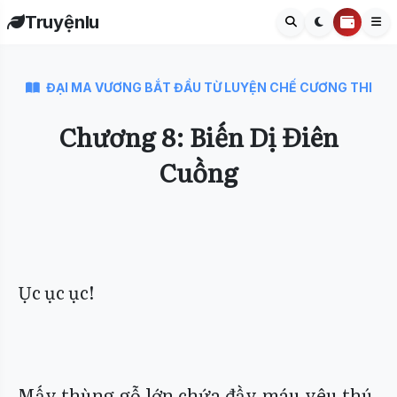
Truyệnlu
ĐẠI MA VƯƠNG BẮT ĐẦU TỪ LUYỆN CHẾ CƯƠNG THI
Chương 8: Biến Dị Điên
Cuồng
Ục ục ục!
Mấy thùng gỗ lớn chứa đầy máu yêu thú,