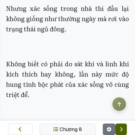
Nhưng xác sống trong nhà thi đấu lại
không giống như thường ngày mà rơi vào
trạng thái ngủ đông.
Không biết có phải do sát khí và linh khí
kích thích hay không, lần này mức độ
hung tính bộc phát của xác sống vô cùng
triệt để.
Rất nhanh, chúng bắt đầu nuốt chửng lẫn
Chương 8