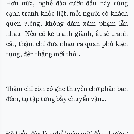
Hơn nữa, nghề đảo cước đầu này cũng
cạnh tranh khốc liệt, mỗi người có khách
quen riêng, không dám xâm phạm lẫn
nhau. Nếu có kẻ tranh giành, ắt sẽ tranh
cãi, thậm chí đưa nhau ra quan phủ kiện
tụng, đến thắng mới thôi.
Thậm chí còn có ghe thuyền chở phân ban
đêm, tụ tập từng bầy chuyển vận…
Đủ thấy đây là nghề ‘màu mỡ’ đến nhường