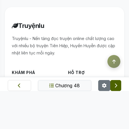
Truyệnlu
Truyệnlu - Nền tảng đọc truyện online chất lượng cao
với nhiều bộ truyện Tiên Hiệp, Huyền Huyễn được cập
nhật liên tục mỗi ngày.
KHÁM PHÁ
HỖ TRỢ
Chương 48
Trang chủ
Điều khoản sử dụng
Thể loại
Chính sách bảo mật
Bảng xếp hạng
Quy định nạp linh thạch
Truyện mới
ỨNG DỤNG