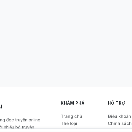
KHÁM PHÁ
HỖ TRỢ
u
Trang chủ
Điều khoản
ảng đọc truyện online
Thể loại
Chính sách
ới nhiều bộ truyện
Bảng xếp hạng
Quy định nạ