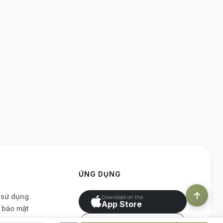
ỨNG DỤNG
 sử dụng
Download on the
App Store
 bảo mật
p linh thạch
GET IT ON