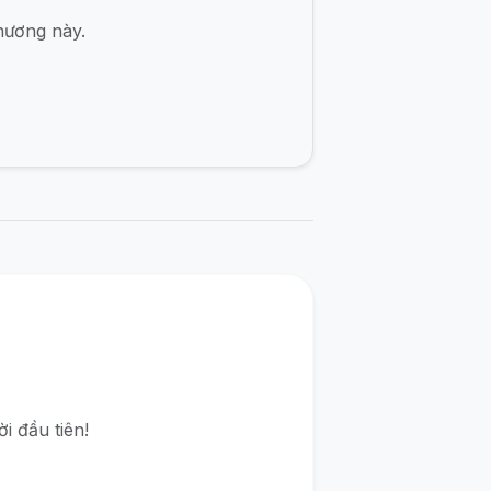
hương này.
i đầu tiên!