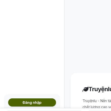
Truyệnl
Truyệnlu - Nền t
Đăng nhập
chất lượng cao v