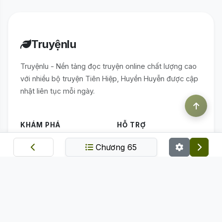
Truyệnlu
Truyệnlu - Nền tảng đọc truyện online chất lượng cao
với nhiều bộ truyện Tiên Hiệp, Huyền Huyễn được cập
nhật liên tục mỗi ngày.
KHÁM PHÁ
HỖ TRỢ
Chương 65
Trang chủ
Điều khoản sử dụng
Thể loại
Chính sách bảo mật
Bảng xếp hạng
Quy định nạp linh thạch
Truyện mới
ỨNG DỤNG