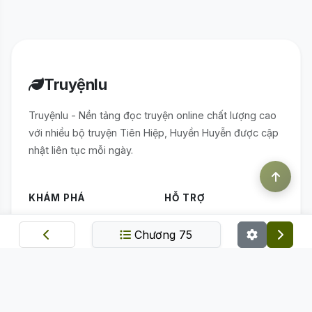
Truyệnlu
Truyệnlu - Nền tảng đọc truyện online chất lượng cao
với nhiều bộ truyện Tiên Hiệp, Huyền Huyễn được cập
nhật liên tục mỗi ngày.
KHÁM PHÁ
HỖ TRỢ
Trang chủ
Điều khoản sử dụng
Chương 75
Thể loại
Chính sách bảo mật
Bảng xếp hạng
Quy định nạp linh thạch
Truyện mới
ỨNG DỤNG