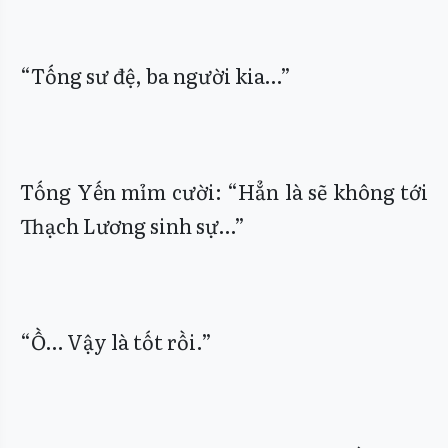
“Tống sư đệ, ba người kia…”
Tống Yến mỉm cười: “Hẳn là sẽ không tới
Thạch Lương sinh sự…”
“Ồ… Vậy là tốt rồi.”