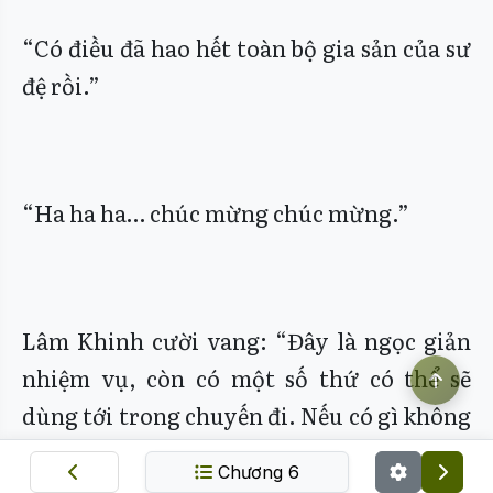
“Có điều đã hao hết toàn bộ gia sản của sư
đệ rồi.”
“Ha ha ha… chúc mừng chúc mừng.”
Lâm Khinh cười vang: “Đây là ngọc giản
nhiệm vụ, còn có một số thứ có thể sẽ
dùng tới trong chuyến đi. Nếu có gì không
hiểu, cứ đến tìm ta, hoặc dùng truyền âm
Chương 6
phù cũng được.”