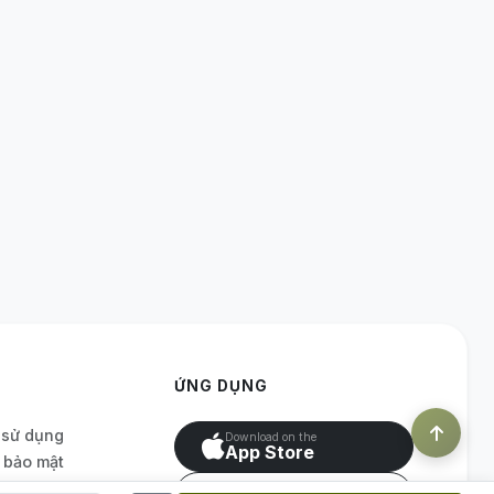
ỨNG DỤNG
 sử dụng
Download on the
App Store
 bảo mật
p linh thạch
GET IT ON