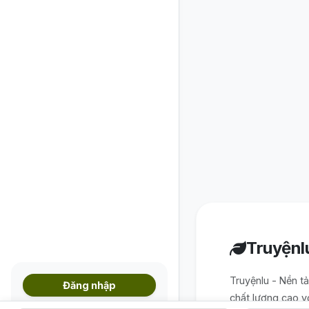
Truyệnl
Truyệnlu - Nền t
Đăng nhập
chất lượng cao v