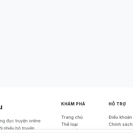
KHÁM PHÁ
HỖ TRỢ
u
Trang chủ
Điều khoản
ảng đọc truyện online
Thể loại
Chính sách
ới nhiều bộ truyện
Bảng xếp hạng
Quy định nạ