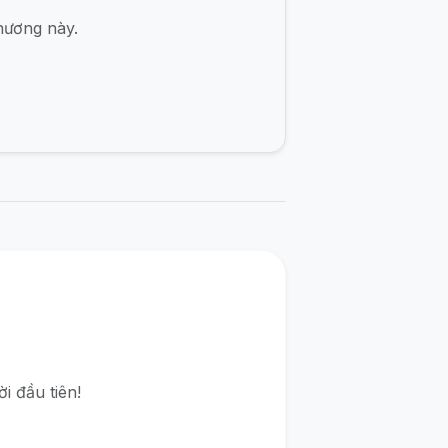
hương này.
i đầu tiên!