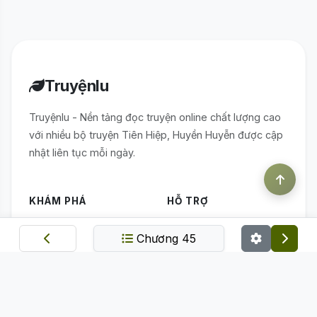
Truyệnlu
Truyệnlu - Nền tảng đọc truyện online chất lượng cao
với nhiều bộ truyện Tiên Hiệp, Huyền Huyễn được cập
nhật liên tục mỗi ngày.
KHÁM PHÁ
HỖ TRỢ
Trang chủ
Điều khoản sử dụng
Chương 45
Thể loại
Chính sách bảo mật
Bảng xếp hạng
Quy định nạp linh thạch
Truyện mới
ỨNG DỤNG