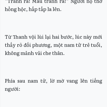
“Tránh ra! Mau tránh ra!” Người nọ thở
hồng hộc, hấp tấp la lên.
Từ Thanh vội lùi lại hai bước, lúc này mới
thấy rõ đối phương, một nam tử trẻ tuổi,
không mảnh vải che thân.
Phía sau nam tử, lờ mờ vang lên tiếng
người: