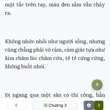
một tấc trên tay, máu đen sẫm vẫn chảy
ra.
Không nhức nhối như người sống, nhưng
cũng chẳng phải vô cảm, cảm giác tựa như
kim châm lúc châm cứu, tê tê cứng cứng,
không buốt nhói.
Đi ngang qua một sân có thi công, hắn
tiện tay ném mũi tên vào cối xay, đá tảng
Chương 3