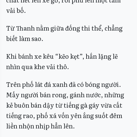
vải bố.
Từ Thanh nằm giữa đống thi thể, chẳng
biết làm sao.
Khi bánh xe kêu “kẽo kẹt”, hắn lặng lẽ
nhìn qua khe vải thô.
Trên phố lát đá xanh đã có bóng người.
Mấy người bán rong, gánh nước, những
kẻ buôn bán dậy từ tiếng gà gáy vừa cất
tiếng rao, phố xá vốn yên ắng suốt đêm
liền nhộn nhịp hẳn lên.