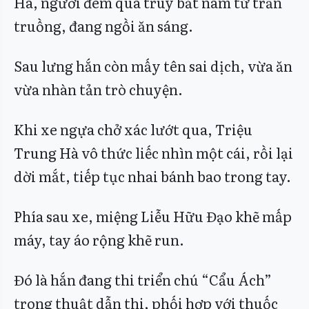
Hà, người đêm qua truy bắt nam tử trần
truồng, đang ngồi ăn sáng.
Sau lưng hắn còn mấy tên sai dịch, vừa ăn
vừa nhàn tản trò chuyện.
Khi xe ngựa chở xác lướt qua, Triệu
Trung Hà vô thức liếc nhìn một cái, rồi lại
dời mắt, tiếp tục nhai bánh bao trong tay.
Phía sau xe, miệng Liễu Hữu Đạo khẽ mấp
máy, tay áo rộng khẽ run.
Đó là hắn đang thi triển chú “Cẩu Ách”
trong thuật dẫn thi, phối hợp với thuốc