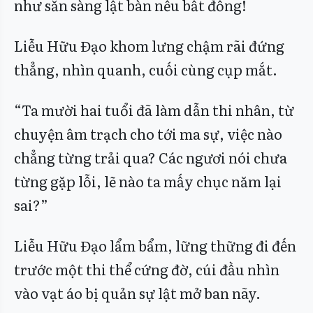
như sẵn sàng lật bàn nếu bất đồng!
Liễu Hữu Đạo khom lưng chậm rãi đứng
thẳng, nhìn quanh, cuối cùng cụp mắt.
“Ta mười hai tuổi đã làm dẫn thi nhân, từ
chuyện âm trạch cho tới ma sự, việc nào
chẳng từng trải qua? Các ngươi nói chưa
từng gặp lỗi, lẽ nào ta mấy chục năm lại
sai?”
Liễu Hữu Đạo lẩm bẩm, lững thững đi đến
trước một thi thể cứng đờ, cúi đầu nhìn
vào vạt áo bị quản sự lật mở ban nãy.