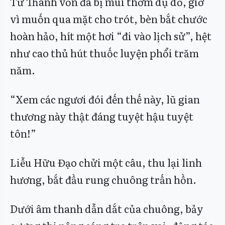
Từ Thanh vốn đã bị mùi thơm dụ dỗ, giờ
vì muốn qua mặt cho trót, bèn bắt chước
hoàn hảo, hít một hơi “đi vào lịch sử”, hệt
như cao thủ hút thuốc luyện phổi trăm
năm.
“Xem các ngươi đói đến thế này, lũ gian
thương này thật đáng tuyệt hậu tuyệt
tôn!”
Liễu Hữu Đạo chửi một câu, thu lại linh
hương, bắt đầu rung chuông trấn hồn.
Dưới âm thanh dẫn dắt của chuông, bảy