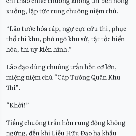
chỉ tháo chiếc chuông khống thi bên hông
xuống, lập tức rung chuông niệm chú.
“Lão tước hóa cáp, ngự cực cửu thi, phục
thổ chi khu, phó ngô khu sử, tật tốc hiển
hóa, thi uy kiến hình.”
Lão đạo dùng chuông trấn hồn cỡ lớn,
miệng niệm chú “Cáp Tướng Quân Khu
Thi”.
“Khởi!”
Tiếng chuông trấn hồn rung động không
ngừng, đến khi Liễu Hữu Đạo hạ khẩu