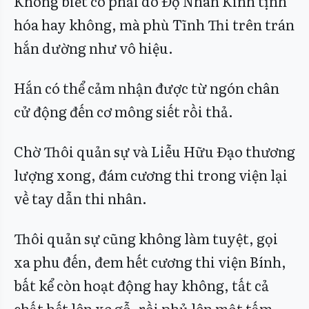
Không biết có phải do Độ Nhân Kinh tịnh
hóa hay không, mà phù Tĩnh Thi trên trán
hắn dường như vô hiệu.
Hắn có thể cảm nhận được từ ngón chân
cử động đến cơ mông siết rồi thả.
Chờ Thôi quản sự và Liễu Hữu Đạo thương
lượng xong, đám cương thi trong viện lại
về tay dẫn thi nhân.
Thôi quản sự cũng không làm tuyệt, gọi
xa phu đến, đem hết cương thi viện Bính,
bất kể còn hoạt động hay không, tất cả
chất hết lên xe gỗ, rồi phủ lên một tấm