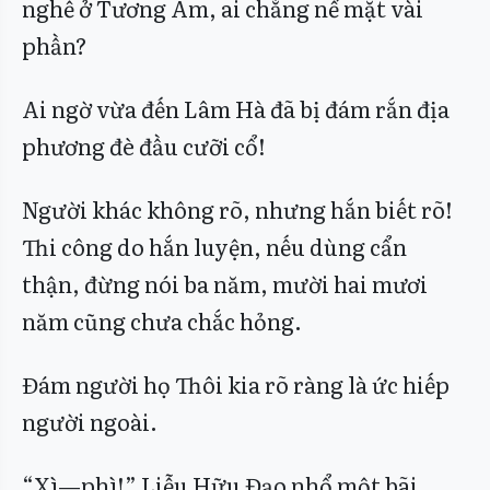
nghề ở Tương Âm, ai chẳng nể mặt vài
phần?
Ai ngờ vừa đến Lâm Hà đã bị đám rắn địa
phương đè đầu cưỡi cổ!
Người khác không rõ, nhưng hắn biết rõ!
Thi công do hắn luyện, nếu dùng cẩn
thận, đừng nói ba năm, mười hai mươi
năm cũng chưa chắc hỏng.
Đám người họ Thôi kia rõ ràng là ức hiếp
người ngoài.
“Xì—phì!” Liễu Hữu Đạo nhổ một bãi