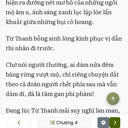
hiện ra đường nét mơ hồ của những ngôi
mộ âm u, ánh sáng xanh lục lập lòe lẩn
khuất giữa những bụi cỏ hoang.
Từ Thanh bỗng sinh lòng kính phục vị dẫn
thi nhân đi trước.
Chớ nói người thường, ai dám nửa đêm
băng rừng vượt mộ, chỉ riêng chuyện dắt
theo cả đoàn người chết phía sau mà vẫn
dám đi, đã là tâm gan phi phàm!
Đang lúc Từ Thanh mải suy nghĩ lan man,
thì phía sau, ngay chỗ nghĩa địa hoang
Chương 4