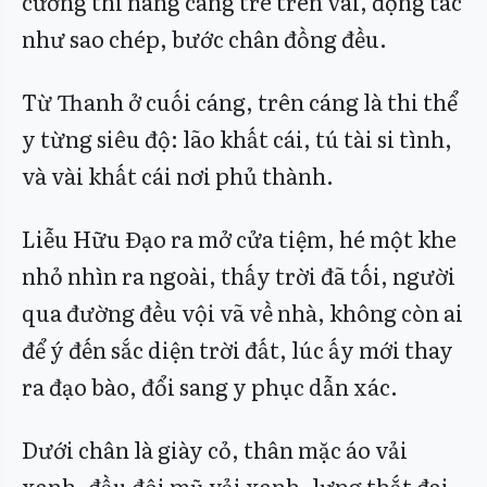
cương thi nâng cáng tre trên vai, động tác
như sao chép, bước chân đồng đều.
Từ Thanh ở cuối cáng, trên cáng là thi thể
y từng siêu độ: lão khất cái, tú tài si tình,
và vài khất cái nơi phủ thành.
Liễu Hữu Đạo ra mở cửa tiệm, hé một khe
nhỏ nhìn ra ngoài, thấy trời đã tối, người
qua đường đều vội vã về nhà, không còn ai
để ý đến sắc diện trời đất, lúc ấy mới thay
ra đạo bào, đổi sang y phục dẫn xác.
Dưới chân là giày cỏ, thân mặc áo vải
xanh, đầu đội mũ vải xanh, lưng thắt đai