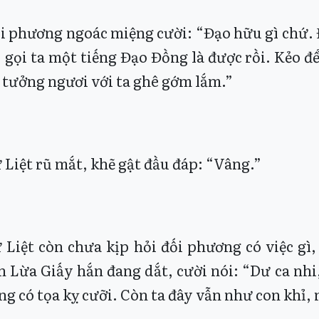
i phương ngoác miệng cười: “Đạo hữu gì chứ.
, gọi ta một tiếng Đạo Đồng là được rồi. Kẻo đ
i tưởng ngươi với ta ghê gớm lắm.”
 Liệt rũ mắt, khẽ gật đầu đáp: “Vâng.”
 Liệt còn chưa kịp hỏi đối phương có việc gì
n Lừa Giấy hắn đang dắt, cười nói: “Dư ca nhi,
ng có tọa kỵ cưỡi. Còn ta đây vẫn như con khỉ, 