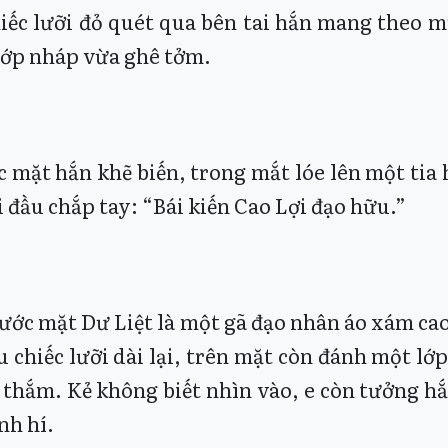
iếc lưỡi đỏ quét qua bên tai hắn mang theo m
ớp nháp vừa ghê tởm.
c mặt hắn khẽ biến, trong mắt lóe lên một tia
i đầu chắp tay: “Bái kiến Cao Lợi đạo hữu.”
ước mặt Dư Liệt là một gã đạo nhân áo xám ca
u chiếc lưỡi dài lại, trên mặt còn đánh một lớ
 thắm. Kẻ không biết nhìn vào, e còn tưởng hắ
nh hí.