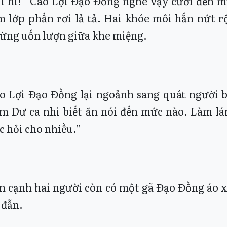
i hi!” Cao Lợi Đạo Đồng nghe vậy cười đến 
m lớp phấn rơi lả tả. Hai khóe môi hắn nứt r
ừng uốn lượn giữa khe miệng.
o Lợi Đạo Đồng lại ngoảnh sang quát người 
m Dư ca nhi biết ăn nói đến mức nào. Làm lán
c hỏi cho nhiều.”
n cạnh hai người còn có một gã Đạo Đồng áo x
 đẫn.