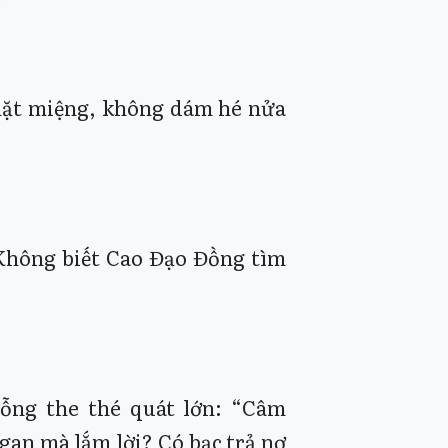
hặt miệng, không dám hé nửa
“Không biết Cao Đạo Đồng tìm
ỗng the thé quát lớn: “Câm
 gan mà lắm lời? Có bạc trả nợ