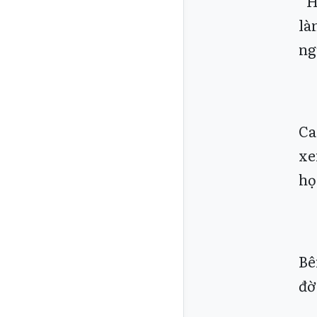
“H
là
ng
Ca
xe
họ
Bê
đờ