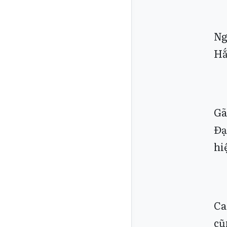
Ng
Hắ
Gã
Đạ
hi
Ca
cũ