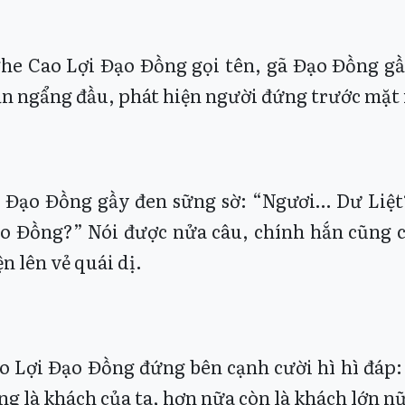
he Cao Lợi Đạo Đồng gọi tên, gã Đạo Đồng gầy
n ngẩng đầu, phát hiện người đứng trước mặt m
 Đạo Đồng gầy đen sững sờ: “Ngươi… Dư Liệt?
o Đồng?” Nói được nửa câu, chính hắn cũng ch
ện lên vẻ quái dị.
o Lợi Đạo Đồng đứng bên cạnh cười hì hì đáp:
ng là khách của ta, hơn nữa còn là khách lớn n