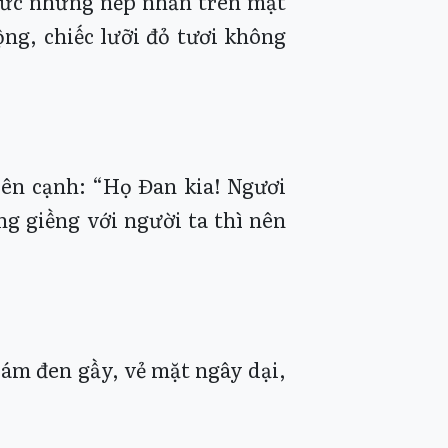
mức những nếp nhăn trên mặt
ộng, chiếc lưỡi đỏ tươi không
bên cạnh: “Họ Đan kia! Ngươi
g giềng với người ta thì nên
ám đen gầy, vẻ mặt ngây dại,