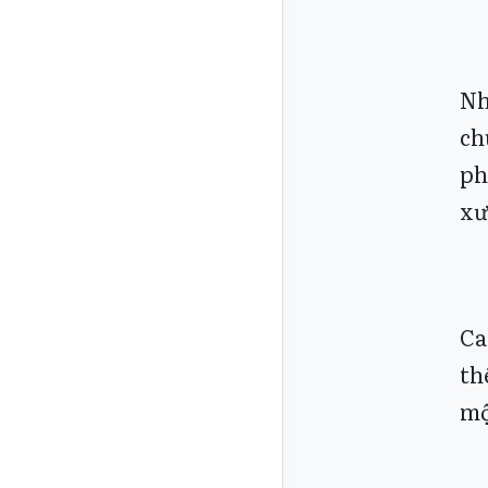
Nh
ch
ph
xư
Ca
th
mộ