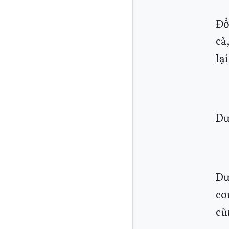
Đố
cả
lạ
Dư
Dư
co
cũ