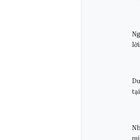
Ng
lời
Dư
tạ
Nh
mi