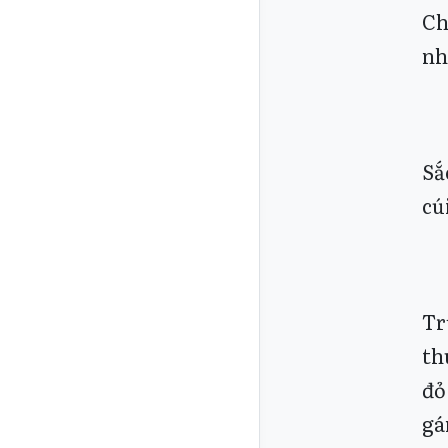
Ch
nh
Sắ
cú
Tr
th
đỏ
gá