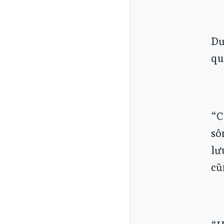
Dư
qu
“C
sô
lư
cũ