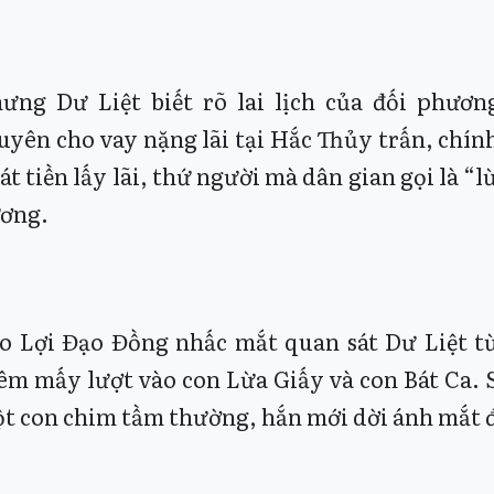
ưng Dư Liệt biết rõ lai lịch của đối phươn
uyên cho vay nặng lãi tại Hắc Thủy trấn, chí
át tiền lấy lãi, thứ người mà dân gian gọi là “
ơng.
o Lợi Đạo Đồng nhấc mắt quan sát Dư Liệt từ
êm mấy lượt vào con Lừa Giấy và con Bát Ca. Sa
t con chim tầm thường, hắn mới dời ánh mắt đ