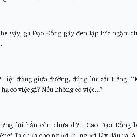
he vậy, gã Đạo Đồng gầy đen lập tức ngậm c
.
 Liệt đứng giữa đường, đúng lúc cất tiếng: 
i hạ có việc gì? Nếu không có việc…”
ưng lời hắn còn chưa dứt, Cao Đạo Đồng b
ệng! Ta chưa cho ngươi đi, ngươi lấy đâu ra lá