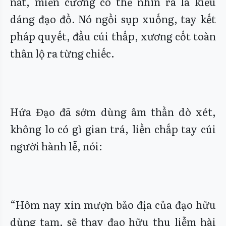
nát, miễn cưỡng có thể nhìn ra là kiểu
dáng đạo đồ. Nó ngồi sụp xuống, tay kết
pháp quyết, đầu cúi thấp, xương cốt toàn
thân lộ ra từng chiếc.
Hứa Đạo đã sớm dùng âm thần dò xét,
không lo có gì gian trá, liền chắp tay cúi
người hành lễ, nói:
“Hôm nay xin mượn bảo địa của đạo hữu
dùng tạm, sẽ thay đạo hữu thu liễm hài