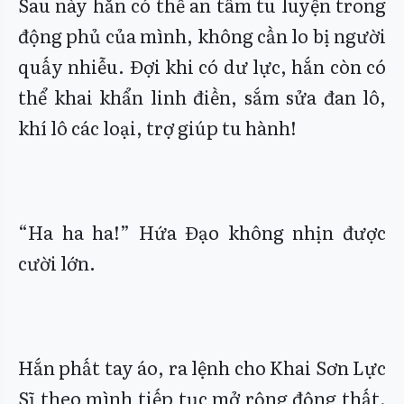
Sau này hắn có thể an tâm tu luyện trong
động phủ của mình, không cần lo bị người
quấy nhiễu. Đợi khi có dư lực, hắn còn có
thể khai khẩn linh điền, sắm sửa đan lô,
khí lô các loại, trợ giúp tu hành!
“Ha ha ha!” Hứa Đạo không nhịn được
cười lớn.
Hắn phất tay áo, ra lệnh cho Khai Sơn Lực
Sĩ theo mình tiếp tục mở rộng động thất,