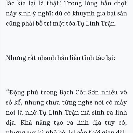
lác kia lại là thật! Trong lòng hắn chợt
nảy sinh ý nghĩ: dù có khuynh gia bại sản
cũng phải bố trí một tòa Tụ Linh Trận.
Nhưng rất nhanh hắn liền tỉnh táo lại:
“Động phủ trong Bạch Cốt Sơn nhiều vô
số kể, nhưng chưa từng nghe nói có mấy
nơi là nhờ Tụ Linh Trận mà sinh ra linh
địa. Khả năng tạo ra linh địa tuy có,
nhưng cực kỳ nhỏ bé, lại cần thời gian dài,