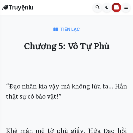
Truyệnlu
TIÊN LẠC
Chương 5: Vô Tự Phù
“Đạo nhân kia vậy mà không lừa ta… Hắn
thật sự có bảo vật!”
Khẽ mân mê tờ phù giấy, Hứa Đạo hồi