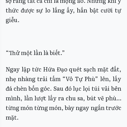
sợ rằng tất cả chỉ là mộng ảo. Nhưng khi ý
thức được sự lo lắng ấy, hắn bật cười tự
giễu.
“Thử một lần là biết.”
Ngay lập tức Hứa Đạo quét sạch mặt đất,
nhẹ nhàng trải tấm “Vô Tự Phù” lên, lấy
đá chèn bốn góc. Sau đó lục lọi túi vải bên
mình, lần lượt lấy ra chu sa, bút vẽ phù…
từng món từng món, bày ngay ngắn trước
mặt.